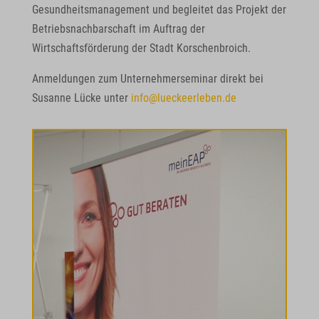
Gesundheitsmanagement und begleitet das Projekt der
Andere Dienste
Betriebsnachbarschaft im Auftrag der
_lscache_vary
Diese Kategorie umfasst alle Cookies, Domains und Dienste, die
Wirtschaftsförderung der Stadt Korschenbroich.
nicht in die anderen spezifischen Kategorien fallen oder nicht
mhcookie
Anmeldungen zum Unternehmerseminar direkt bei
eindeutig kategorisiert wurden.
wfwaf-authcookie*
Susanne Lücke unter
info@lueckeerleben.de
Details anzeigen
wordpress_logged_in_*
borlabs-cookie
wordpress_test_cookie
ext_name
wp_lang
wp-settings-*
wp-settings-time-*